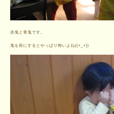
赤鬼と青鬼です。
鬼を前にするとやっぱり怖いよね((+_+))