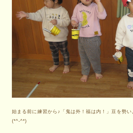
始まる前に練習から♪「鬼は外！福は内！」豆を勢い
(*^-^*)