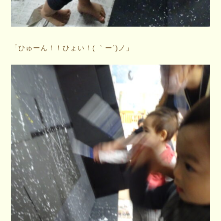
「ひゅーん！！ひょい！( ｀ー´)ノ」