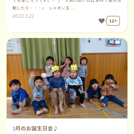
ても楽しそうです(*^-^*) 天気の悪い日は室内で製作活
動したり・・・♪ シャボン玉 …
2022.3.22
12+
3月のお誕生日会♪